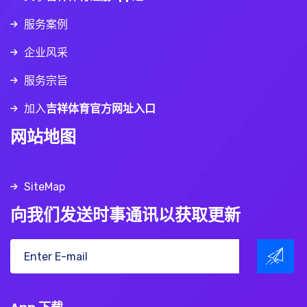
服务案例
企业风采
服务宗旨
加入
吉祥体育官方网址入口
网站地图
SiteMap
向我们发送时事通讯以获取更新