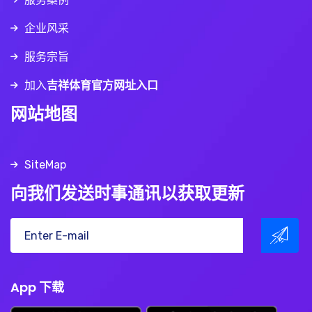
企业风采
服务宗旨
加入
吉祥体育官方网址入口
网站地图
SiteMap
向我们发送时事通讯以获取更新
App 下载