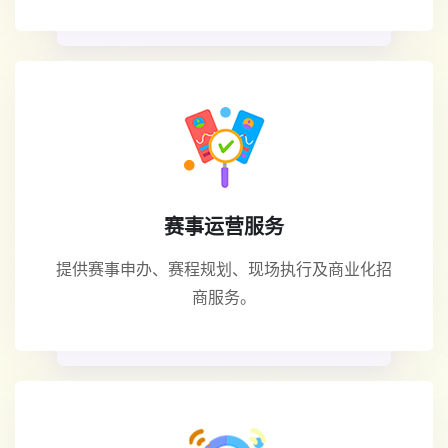
赛事运营服务
提供赛事申办、赛程规划、现场执行及商业化招
商服务。