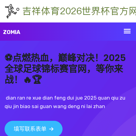
⚽️点燃热血，巅峰对决！2025
全球足球锦标赛官网，等你来
战！🔥🏆
️ dian ran re xue dian feng dui jue 2025 quan qiu zu
qiu jin biao sai guan wang deng ni lai zhan
填写联系表单