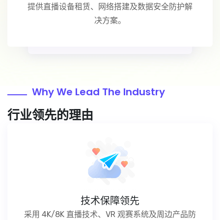
提供直播设备租赁、网络搭建及数据安全防护解
决方案。
Why We Lead The Industry
行业领先的理由
技术保障领先
采用 4K/8K 直播技术、VR 观赛系统及周边产品防