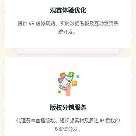
观赛体验优化
提供 VR 虚拟场馆、实时数据看板及互动竞猜系
统开发。
版权分销服务
代理赛事直播版权、短视频素材及周边 IP 授权的
多渠道分发。