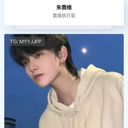
朱蓉维
首席执行官