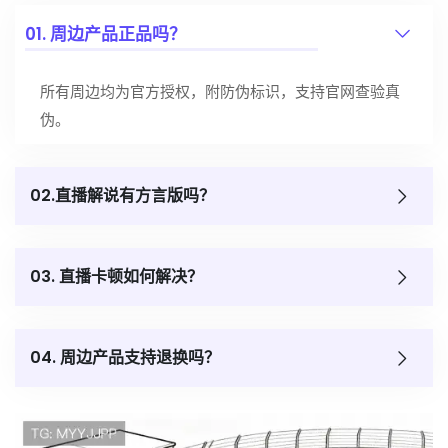
01. 周边产品正品吗？
所有周边均为官方授权，附防伪标识，支持官网查验真
伪。
02.直播解说有方言版吗？
03. 直播卡顿如何解决？
04. 周边产品支持退换吗？