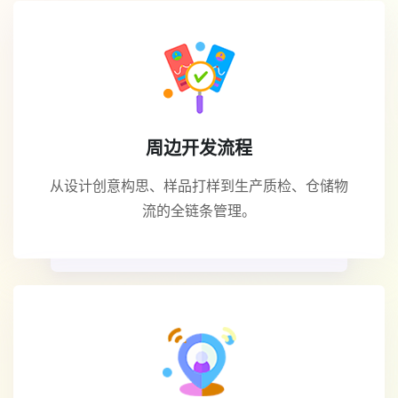
周边开发流程
从设计创意构思、样品打样到生产质检、仓储物
流的全链条管理。