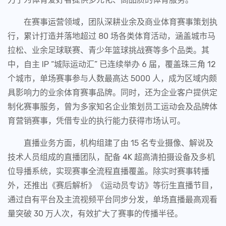
在赛事运营领域，团队深耕业余及商业体育赛事策划执
行，累计打造并落地超过 80 场各类体育活动，涵盖城市马
拉松、业余足球联赛、青少年篮球挑战赛等多个品类。其
中，自主 IP “城际运动汇” 已连续举办 6 届，覆盖珠三角 12
个城市，单场赛事参与人数最高达 5000 人，成为区域内颇
具影响力的业余体育赛事品牌。同时，还为企业客户提供定
制化赛事服务，曾为多家知名企业策划员工运动会及品牌体
育营销赛事，凭借专业的执行能力获得市场认可。
直播业务方面，机构组建了由 15 名专业摄像、解说及
技术人员组成的直播团队，配备 4K 超高清拍摄设备及多机
位导播系统，实现赛事全流程直播覆盖。除实时赛事转播
外，还推出《赛后解析》《运动员专访》等衍生直播节目，
通过自有平台及主流视频平台同步分发，单场直播最高观看
量突破 30 万人次，有效扩大了赛事的传播半径。